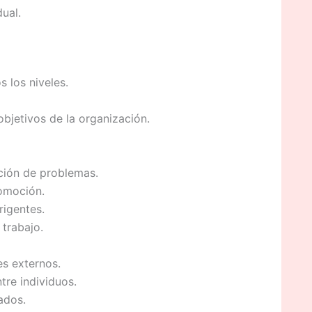
dual.
 los niveles.
objetivos de la organización.
ución de problemas.
romoción.
rigentes.
 trabajo.
es externos.
tre individuos.
ados.