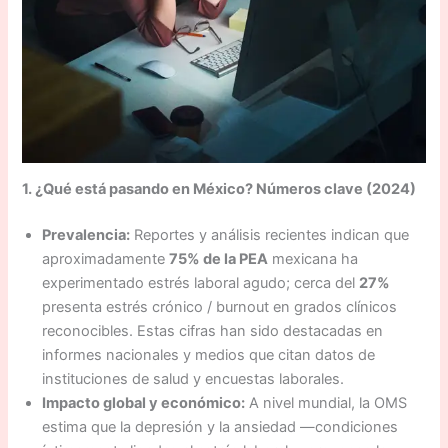
1. ¿Qué está pasando en México? Números clave (2024)
Prevalencia:
Reportes y análisis recientes indican que
aproximadamente
75% de la PEA
mexicana ha
experimentado estrés laboral agudo; cerca del
27%
presenta estrés crónico / burnout en grados clínicos
reconocibles. Estas cifras han sido destacadas en
informes nacionales y medios que citan datos de
instituciones de salud y encuestas laborales.
Impacto global y económico:
A nivel mundial, la OMS
estima que la depresión y la ansiedad —condiciones