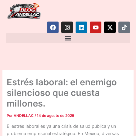
Ir
al
contenido
F
I
L
Y
X
T
a
n
i
o
-
i
c
s
n
u
t
k
e
t
k
t
w
t
b
a
e
u
i
o
o
g
d
b
t
k
o
r
i
e
t
k
a
n
e
m
r
Estrés laboral: el enemigo
silencioso que cuesta
millones.
Por
ANDELLAC
/
14 de agosto de 2025
El estrés laboral es ya una crisis de salud pública y un
problema empresarial estratégico. En México, diversas