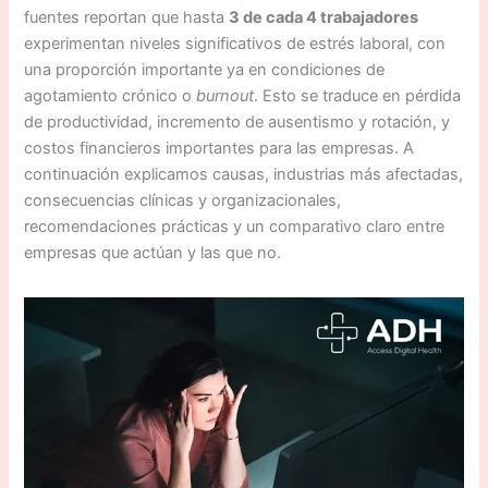
fuentes reportan que hasta
3 de cada 4 trabajadores
experimentan niveles significativos de estrés laboral, con
una proporción importante ya en condiciones de
agotamiento crónico o
burnout
. Esto se traduce en pérdida
de productividad, incremento de ausentismo y rotación, y
costos financieros importantes para las empresas. A
continuación explicamos causas, industrias más afectadas,
consecuencias clínicas y organizacionales,
recomendaciones prácticas y un comparativo claro entre
empresas que actúan y las que no.