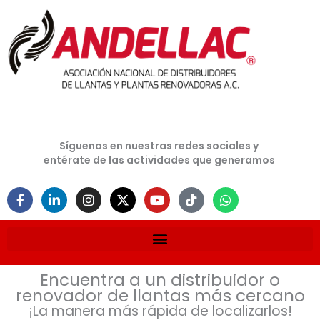
Ir
al
contenido
Síguenos en nuestras redes sociales y
entérate de las actividades que generamos
F
L
I
X
Y
T
W
a
i
n
-
o
i
h
c
n
s
t
u
k
a
e
k
t
w
t
t
t
b
e
a
i
u
o
s
o
d
g
t
b
k
a
o
i
r
t
e
p
Encuentra a un distribuidor o
k
n
a
e
p
renovador de llantas más cercano
-
-
m
r
f
i
¡La manera más rápida de localizarlos!