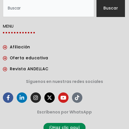
Search
Buscar
MENU
Afiliación
Oferta educativa
Revista ANDELLAC
Síguenos en nuestras redes sociales
F
L
I
X
Y
T
a
i
n
-
o
i
c
n
s
t
u
k
e
k
t
w
t
t
Escríbenos por WhatsApp
b
e
a
i
u
o
o
d
g
t
b
k
o
i
r
t
e
Haz clic aquí